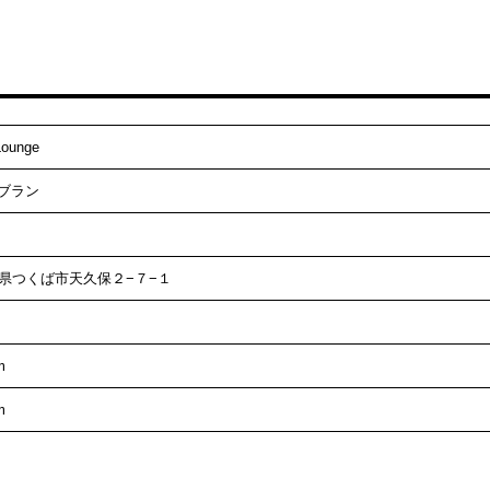
ounge
ブラン
茨城県つくば市天久保２−７−１
m
m