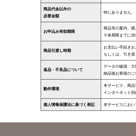
商品代金以外の
特にありません。
必要金額
商品等の案内、購
お申込み有効期限
※各期限までに決
お支払い手続きお
商品引渡し時期
もしくは、引き渡
データの破損、欠
返品・不良品について
納品後お客様のご
本サービス、商品
動作環境
インターネット回
個人情報保護法に基づく表記
本サービスにおい