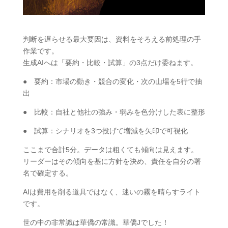
判断を遅らせる最大要因は、資料をそろえる前処理の手
作業です。
生成AIへは「要約・比較・試算」の3点だけ委ねます。
● 要約：市場の動き・競合の変化・次の山場を5行で抽
出
● 比較：自社と他社の強み・弱みを色分けした表に整形
● 試算：シナリオを3つ投げて増減を矢印で可視化
ここまで合計5分。データは粗くても傾向は見えます。
リーダーはその傾向を基に方針を決め、責任を自分の署
名で確定する。
AIは費用を削る道具ではなく、迷いの霧を晴らすライト
です。
世の中の非常識は華僑の常識。華僑Jでした！