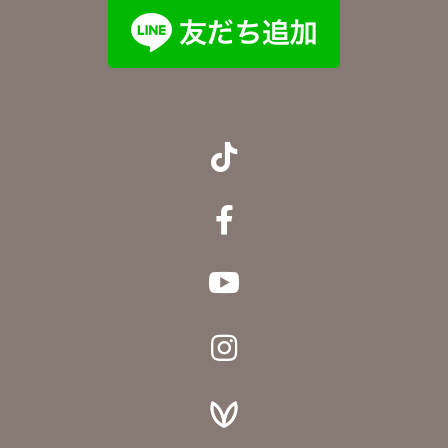



