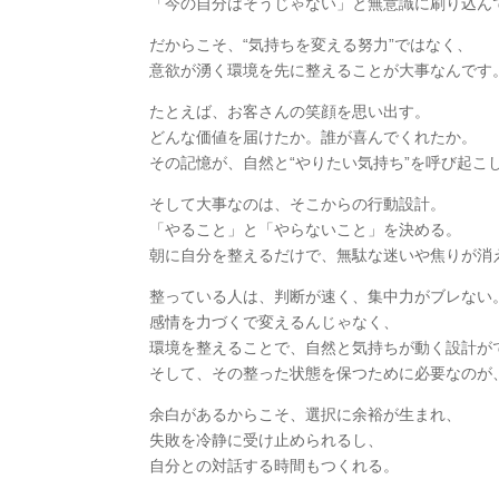
「今の自分はそうじゃない」と無意識に刷り込ん
だからこそ、“気持ちを変える努力”ではなく、
意欲が湧く環境を先に整えることが大事なんです
たとえば、お客さんの笑顔を思い出す。
どんな価値を届けたか。誰が喜んでくれたか。
その記憶が、自然と“やりたい気持ち”を呼び起こ
そして大事なのは、そこからの行動設計。
「やること」と「やらないこと」を決める。
朝に自分を整えるだけで、無駄な迷いや焦りが消
整っている人は、判断が速く、集中力がブレない
感情を力づくで変えるんじゃなく、
環境を整えることで、自然と気持ちが動く設計が
そして、その整った状態を保つために必要なのが、
余白があるからこそ、選択に余裕が生まれ、
失敗を冷静に受け止められるし、
自分との対話する時間もつくれる。