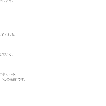
でしまう。
。
してくれる。
えていく。
。
できている。
“心の余白”です。