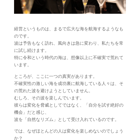
経営というものは、まるで広大な海を航海するようなも
のです。
波は予告もなく訪れ、風向きは急に変わり、私たちを常
に試し続けます。
特に令和という時代の海は、想像以上に不確実で荒れて
います。
ところが、ここに一つの真実があります。
不確実性の激しい海を成功裏に航海している人々は、そ
の荒れた波を避けようとしていません。
むしろ、その波を楽しんでいます。
彼らは変化を脅威としてではなく、「自分を試す絶好の
機会」だと感じ、
波を「自然なリズム」として受け入れているのです。
では、なぜほとんどの人は変化を楽しめないのでしょう
か？