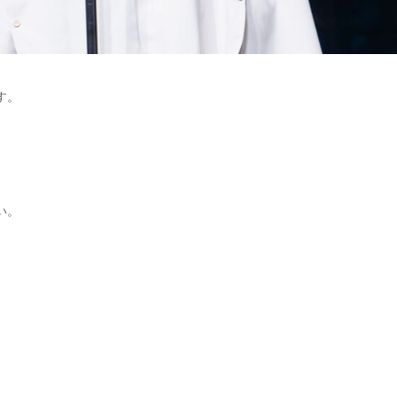
す。
い。