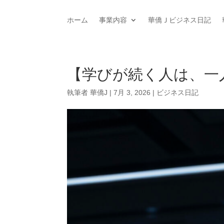
ホーム
事業内容
華僑Ｊビジネス日記
【学びが続く人は、一
執筆者
華僑J
|
7月 3, 2026
|
ビジネス日記