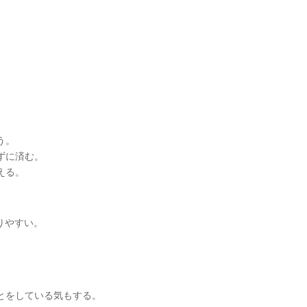
。
う。
ずに済む。
える。
りやすい。
とをしている気もする。