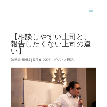
【相談しやすい上司と、
報告したくない上司の違
い】
執筆者
華僑J
|
5月 9, 2026
|
ビジネス日記