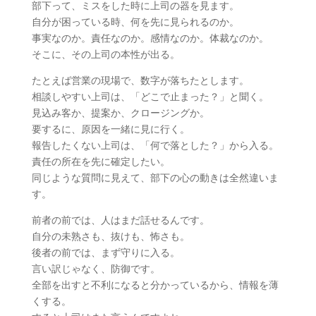
部下って、ミスをした時に上司の器を見ます。
自分が困っている時、何を先に見られるのか。
事実なのか。責任なのか。感情なのか。体裁なのか。
そこに、その上司の本性が出る。
たとえば営業の現場で、数字が落ちたとします。
相談しやすい上司は、「どこで止まった？」と聞く。
見込み客か、提案か、クロージングか。
要するに、原因を一緒に見に行く。
報告したくない上司は、「何で落とした？」から入る。
責任の所在を先に確定したい。
同じような質問に見えて、部下の心の動きは全然違いま
す。
前者の前では、人はまだ話せるんです。
自分の未熟さも、抜けも、怖さも。
後者の前では、まず守りに入る。
言い訳じゃなく、防御です。
全部を出すと不利になると分かっているから、情報を薄
くする。