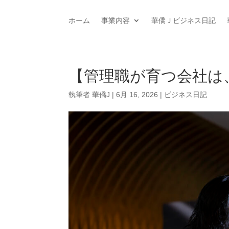
ホーム
事業内容
華僑Ｊビジネス日記
【管理職が育つ会社は
執筆者
華僑J
|
6月 16, 2026
|
ビジネス日記