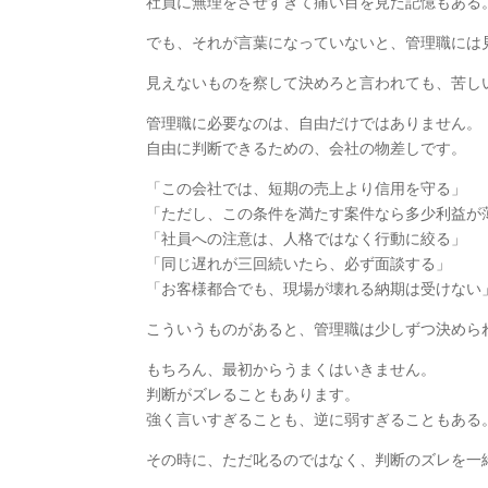
社員に無理をさせすぎて痛い目を見た記憶もある
でも、それが言葉になっていないと、管理職には
見えないものを察して決めろと言われても、苦し
管理職に必要なのは、自由だけではありません。
自由に判断できるための、会社の物差しです。
「この会社では、短期の売上より信用を守る」
「ただし、この条件を満たす案件なら多少利益が
「社員への注意は、人格ではなく行動に絞る」
「同じ遅れが三回続いたら、必ず面談する」
「お客様都合でも、現場が壊れる納期は受けない
こういうものがあると、管理職は少しずつ決めら
もちろん、最初からうまくはいきません。
判断がズレることもあります。
強く言いすぎることも、逆に弱すぎることもある
その時に、ただ叱るのではなく、判断のズレを一