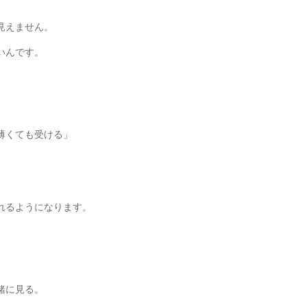
。
見えません。
いんです。
薄くても受ける」
」
れるようになります。
。
緒に見る。