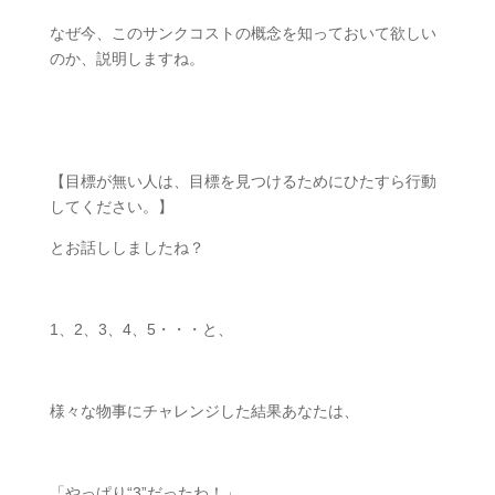
なぜ今、このサンクコストの概念を知っておいて欲しい
のか、説明しますね。
ㅤㅤ
【目標が無い人は、目標を見つけるためにひたすら行動
してください。】
とお話ししましたね？
ㅤㅤ
1
、
2
、
3
、
4
、
5
・・・と、
様々な物事にチャレンジした結果あなたは、
「やっぱり
“3”
だったわ！」