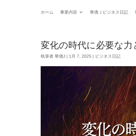
ホーム
事業内容
華僑Ｊビジネス日記
変化の時代に必要な力
執筆者
華僑J
|
1月 7, 2025
|
ビジネス日記