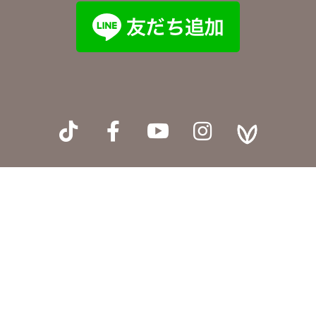



