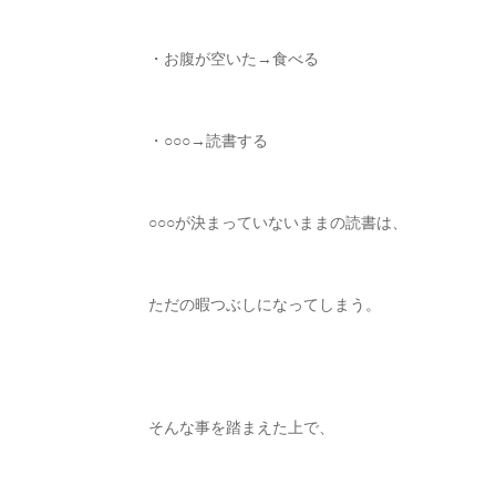
・お腹が空いた
→
食べる
・
○○○→
読書する
○○○
が決まっていないままの読書は、
ただの暇つぶしになってしまう。
そんな事を踏まえた上で、