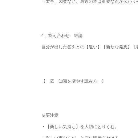
→
太字、図案など。最近の本は重要な点が伝わり
4
，答え合わせ
—
結論
自分が出した答えとの【違い】【新たな発想】【
【 ② 知識を増やす読み方 】
※
要注意
・【楽しい気持ち】を大切にとりくむ。