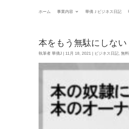
ホーム
事業内容
華僑Ｊビジネス日記
本をもう無駄にしない
執筆者
華僑J
|
11月 18, 2021
|
ビジネス日記
,
無