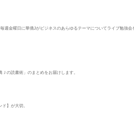
、毎週金曜日に華僑
J
がビジネスのあらゆるテーマについてライブ勉強
華僑Ｊの読書術」のまとめをお届けします。
ンド】が大切。