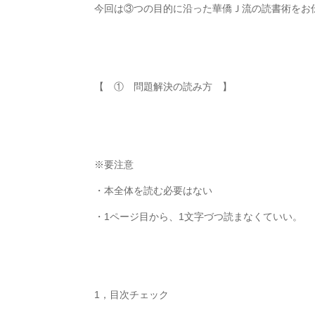
今回は③つの目的に沿った華僑Ｊ流の読書術をお
【 ① 問題解決の読み方 】
※
要注意
・本全体を読む必要はない
・
1
ページ目から、
1
文字づつ読まなくていい。
1
，目次チェック