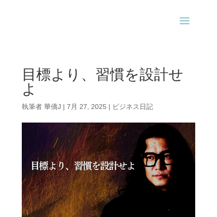
目標より、習慣を設計せ
よ
執筆者
華僑J
|
7月 27, 2025
|
ビジネス日記