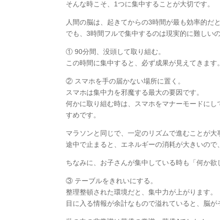
そんな時こそ、1つに集中することが大切です。
人間の脳は、起きてからの3時間が最も効率的だ
でも、3時間フルで集中するのは現実的に難しい
① 90分間、没頭して取り組む。
この時間に集中すると、必ず成果が見えてきます
② スマホを手の届かない場所に置く。
スマホは集中力を邪魔する最大の要因です。
何かに取り組む時は、スマホをマナーモードにし
すめです。
マラソンと同じで、一定のリズムで進むことが大
途中で止まると、エネルギーの消耗が大きいので
ちなみに、お子さんが集中している時も「何か欲
③ テーブルをきれいにする。
整理整頓された環境だと、集中力が上がります。
目に入る情報が余計なもので溢れていると、脳が