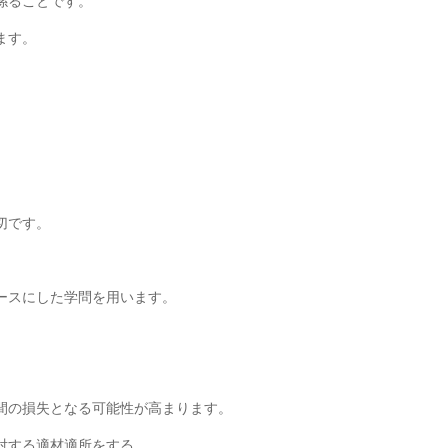
係ることです。
ます。
切です。
ースにした学問を用います。
間の損失となる可能性が高まります。
対する適材適所をする。