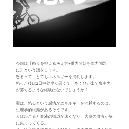
今回は【怒りを抑える考え方★重力問題を能力問題
に】という話をします。

怒るって、とてもエネルギーを消耗します。

怒った後は1日中効率が悪くて、あくびが出て集中力
が落ちるような経験はないでしょうか？

実は、怒るという感情がエネルギーを消耗するのは、
生理学的根拠があるそうです。

人は起こると血液の循環が速くなり、大量の血液が脳
に集まってくる。
