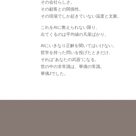
その会社らしさ。
その顧客との関係性。
その現場でしか起きていない温度と文脈。
これをAIに教えられない限り、
出てくるのは平均値の凡策ばかり。
AIにいきなり正解を聞いてはいけない。
哲学を持った問いを投げたときだけ、
それは“あなたの武器”になる。
世の中の非常識は、華僑の常識。
華僑Jでした。