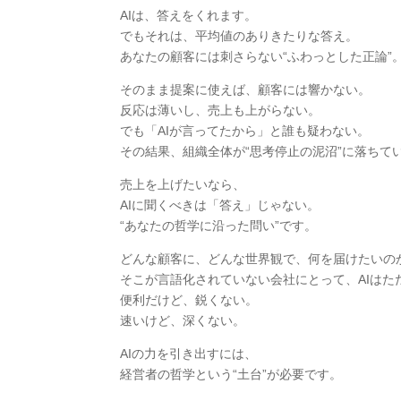
AIは、答えをくれます。
でもそれは、平均値のありきたりな答え。
あなたの顧客には刺さらない“ふわっとした正論”
そのまま提案に使えば、顧客には響かない。
反応は薄いし、売上も上がらない。
でも「AIが言ってたから」と誰も疑わない。
その結果、組織全体が“思考停止の泥沼”に落ちて
売上を上げたいなら、
AIに聞くべきは「答え」じゃない。
“あなたの哲学に沿った問い”です。
どんな顧客に、どんな世界観で、何を届けたいの
そこが言語化されていない会社にとって、AIはた
便利だけど、鋭くない。
速いけど、深くない。
AIの力を引き出すには、
経営者の哲学という“土台”が必要です。