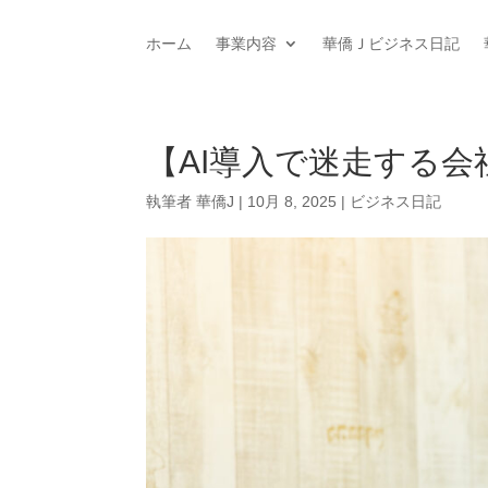
ホーム
事業内容
華僑Ｊビジネス日記
【AI導入で迷走する会
執筆者
華僑J
|
10月 8, 2025
|
ビジネス日記