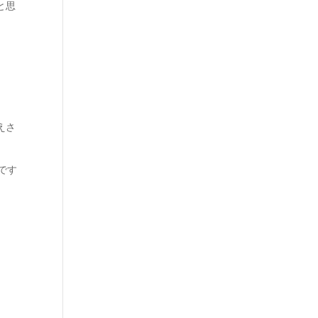
と思
えさ
です